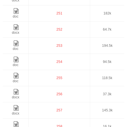
docx
251
182k
doc
252
64.7k
docx
253
194.5k
doc
254
94.5k
doc
255
118.5k
doc
256
37.3k
docx
257
145.3k
docx
258
16.1k