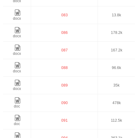
docx
083
13.8k
docx
086
178.2k
docx
087
167.2k
docx
088
96.6k
docx
089
35k
docx
090
478k
doc
091
112.5k
doc