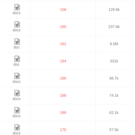
158
126.6k
docx
160
237.6k
docx
162
6.5M
doc
164
331k
doc
166
66.7k
docx
168
74.1k
docx
169
62.1k
docx
170
57.5k
docx