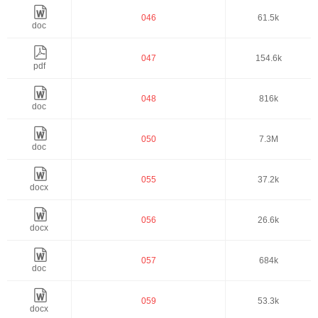
046
61.5k
doc
047
154.6k
pdf
048
816k
doc
050
7.3M
doc
055
37.2k
docx
056
26.6k
docx
057
684k
doc
059
53.3k
docx