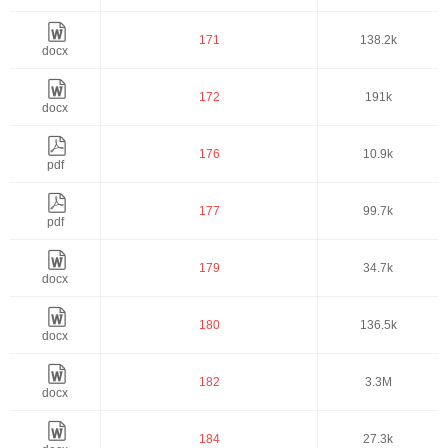
171
138.2k
docx
172
191k
docx
176
10.9k
pdf
177
99.7k
pdf
179
34.7k
docx
180
136.5k
docx
182
3.3M
docx
184
27.3k