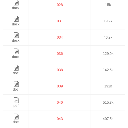
028
15k
docx
031
19.2k
docx
034
46.2k
docx
036
129.9k
docx
038
142.5k
doc
039
192k
doc
040
515.3k
pdf
043
407.5k
doc