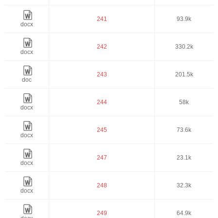
241
93.9k
docx
242
330.2k
docx
243
201.5k
doc
244
58k
docx
245
73.6k
docx
247
23.1k
docx
248
32.3k
docx
249
64.9k