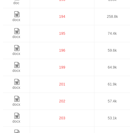
doc
194
258.8k
docx
195
74.4k
docx
196
59.6k
docx
199
64.9k
docx
201
61.9k
docx
202
57.4k
docx
203
53.1k
docx