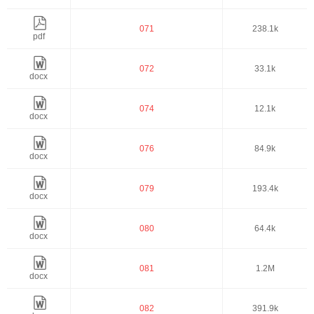
071
238.1k
pdf
072
33.1k
docx
074
12.1k
docx
076
84.9k
docx
079
193.4k
docx
080
64.4k
docx
081
1.2M
docx
082
391.9k