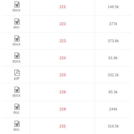
221
146.5k
docx
222
377k
doc
223
373.8k
docx
224
61.6k
docx
225
332.2k
pdf
226
85.3k
docx
228
244k
doc
231
316.5k
doc