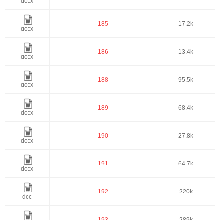
docx
185
17.2k
docx
186
13.4k
docx
188
95.5k
docx
189
68.4k
docx
190
27.8k
docx
191
64.7k
docx
192
220k
doc
193
289k