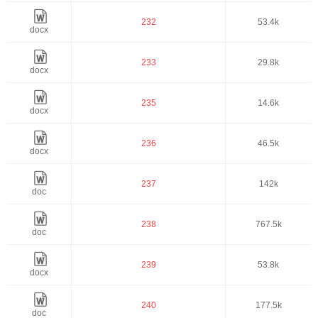
232
53.4k
docx
233
29.8k
docx
235
14.6k
docx
236
46.5k
docx
237
142k
doc
238
767.5k
doc
239
53.8k
docx
240
177.5k
doc