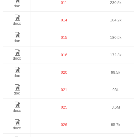
Proceedings
011
230.5k
doc
Contact
014
104.2k
docx
015
180.5k
doc
016
172.3k
docx
020
99.5k
doc
021
93k
doc
025
3.6M
docx
026
95.7k
docx