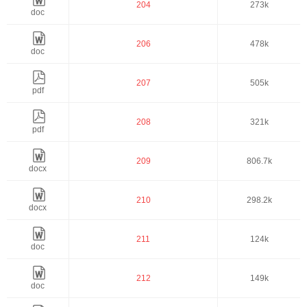
204
273k
doc
206
478k
doc
207
505k
pdf
208
321k
pdf
209
806.7k
docx
210
298.2k
docx
211
124k
doc
212
149k
doc